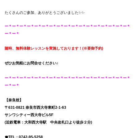
たくさんのご参加、ありがとうございました✨✨
ー＊ー＊ー＊ー＊ー＊ー＊ー＊ー＊ー＊ー＊ー＊ー＊ー＊ー＊ー＊ー＊ー＊
ー＊ー＊
随時、無料体験レッスンを
実施しております！
(※要御予約
)
ぜひお気軽にお問合せください♪
ー＊ー＊ー＊ー＊ー＊ー＊ー＊ー＊ー＊ー＊ー＊ー＊ー＊ー＊ー＊ー＊ー＊
ー＊ー＊
【奈良校】
〒631-0821 奈良市西大寺東町2-1-63
サンワシティー西大寺ビル5F
(近鉄電車：大和西大寺駅 中央改札口より徒歩２分)
☎TEL：
0742-95-5258