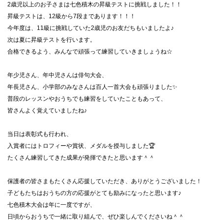
2歳児以上のお子さまは七色積木の昇級テストに挑戦しました！！
昇級テストは、12級から7段まであります！！！
今年度は、11級に挑戦していた
2歳児のお友だちもいまし
たよ♪
次は夏に昇級テストを行います。
合格できるよう、みんなで頑張って練習していきましょうね☆
年少児さん、年中児さんは俳句大会、
年長児さん、小学部のみなさんは百人一首大会も頑張りました✨
普段のレッスンやおうちでも練習をしていたこともあって、
皆さんよく覚えていましたね♪
当日は表彰式も行われ、
入賞者にはトロフィーや賞状、メダルを授与しました🏆
たくさん練習してきた成果が発揮できたと思います＾＾
保護者の皆さまもたくさん応援していただき、ありがとうございました！
子どもたちはおうちの方の応援がとても励みになったと思います♪
七色積木大会は年に一度ですが、
日頃からおうちで一緒に取り組んで、ぜひ楽しんでくださいね＾＾