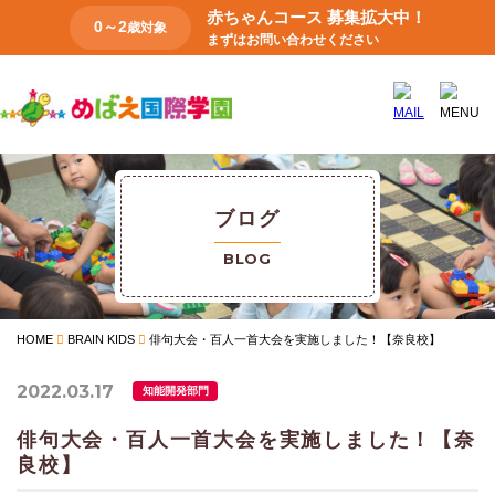
赤ちゃんコース 募集拡大中！
0～2
歳対象
まずはお問い合わせください
ブログ
BLOG
HOME
BRAIN KIDS
俳句大会・百人一首大会を実施しました！【奈良校】
2022.03.17
知能開発部門
俳句大会・百人一首大会を実施しました！【奈
良校】