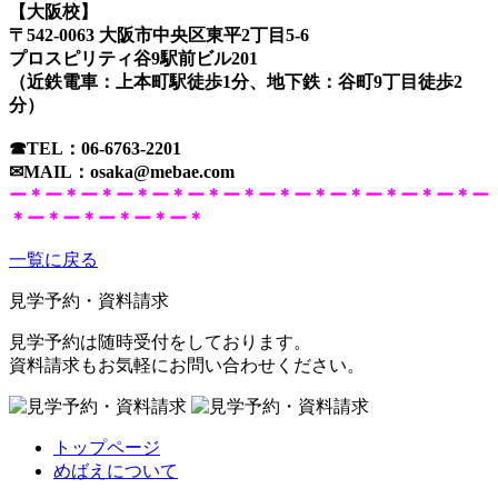
【大阪校】
〒542-0063 大阪市中央区東平2丁目5-6
プロスピリティ谷9駅前ビル201
（近鉄電車：上本町駅徒歩1分、地下鉄：谷町9丁目徒歩2
分）
☎TEL：
06-6763-2201
✉MAIL：
osaka@mebae.com
ー＊ー＊ー＊ー＊ー＊ー＊ー＊ー＊ー＊ー＊ー＊ー＊ー＊ー
＊ー＊ー＊ー＊ー＊ー＊
一覧に戻る
見学予約・資料請求
見学予約は随時受付をしております。
資料請求もお気軽にお問い合わせください。
トップページ
めばえについて