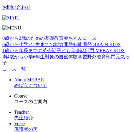
お問い合わせ
0歳から2歳のための基礎教育
赤ちゃんコース
0歳から小学3年生までの能力開発
知能開発 BRAIN KIDS
1歳から年⻑までの英会話
子ども英会話部門 MEBAE KIDS
満4歳から小学6年生対象の自然体験学習
野外教育部門元気っ
子
コース一覧
About MEBAE
めばえについて
Course
コースのご案内
Teacher
先生紹介
Voice
保護者の声