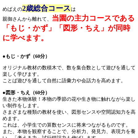
2歳総合コース
めばえの
は
当園の主力コースである
親御さんから離れて、
「もじ・かず」「図形・ちえ」が同時
に学べます。
●もじ・かず（60分）
オリジナル教材の数積木で、数を集合数として遊びを通して
楽しく学びます。
ことば遊びを通して自然に語彙力や会話力を高めます。
●図形・ちえ（60分）
生きた本物体験！本物の季節の花や生き物に触れながら楽し
い制作をします。
さまざまな種類の教材を使い、図形センスや空間認知力を高
めます。
これは、小学生での算数センスに将来つながるものです。
また、本物を観察することで、分析力、発見力、表現力を養
い、「考える力」試行錯誤力も伸ばします。