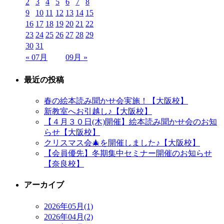
2
3
4
5
6
7
8
9
10
11
12
13
14
15
16
17
18
19
20
21
22
23
24
25
26
27
28
29
30
31
« 07月
09月 »
最近の投稿
春の絵本読み聞かせ会実施！【大阪校】
新教室へお引越し♪【大阪校】
【４月３０日(木)開催】絵本読み聞かせ会のお知
らせ【大阪校】
クリスマス会🎄を開催しました♪【大阪校】
【会員優先】冬期集中セミナー開催のお知らせ
【奈良校】
アーカイブ
2026年05月(1)
2026年04月(2)