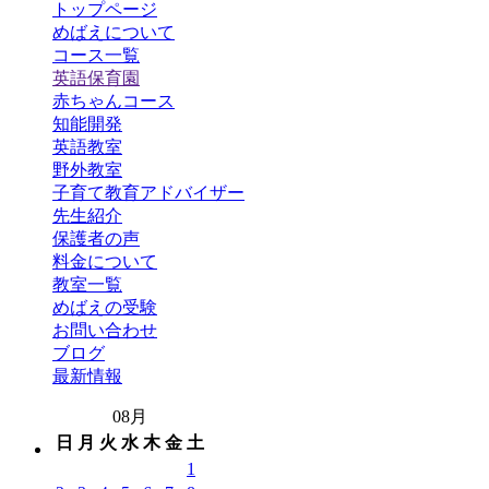
トップページ
めばえについて
コース一覧
英語保育園
赤ちゃんコース
知能開発
英語教室
野外教室
子育て教育アドバイザー
先生紹介
保護者の声
料金について
教室一覧
めばえの受験
お問い合わせ
ブログ
最新情報
08月
日
月
火
水
木
金
土
1