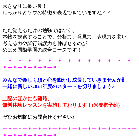
大きな耳に長い鼻！
しっかりとゾウの特徴を表現できていますね＾＾
ただ覚えるだけの勉強ではなく、
本物を観察することで、分析力、発見力、表現力を養い、
考える力や試行錯誤力も伸ばせるのが
めばえ国際学園の総合コースです！
ー＊ー＊ー＊ー＊ー＊ー＊ー＊ー＊ー＊ー＊ー＊ー＊ー＊ー
＊ー＊ー＊ー＊ー＊ー＊
みんなで楽しく頭と心を動かし成長していきませんか⁇
一緒に新しい2021年度のスタートを切りましょう♪
上記のほかにも随時、
無料体験レッスンを
実施しております！
(※要
御予約
)
ぜひお気軽にお問合せください♪
ー＊ー＊ー＊ー＊ー＊ー＊ー＊ー＊ー＊ー＊ー＊ー＊ー＊ー
＊ー＊ー＊ー＊ー＊ー＊