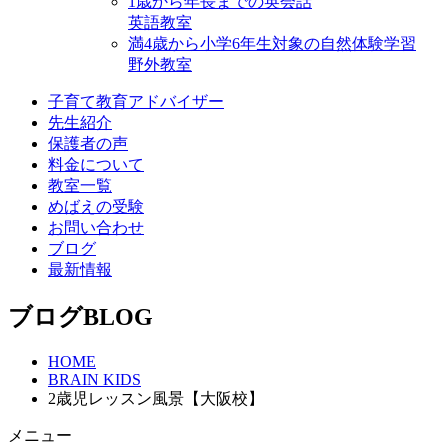
1歳から年⻑までの英会話
英語教室
満4歳から小学6年生対象の自然体験学習
野外教室
子育て教育アドバイザー
先生紹介
保護者の声
料金について
教室一覧
めばえの受験
お問い合わせ
ブログ
最新情報
ブログ
BLOG
HOME
BRAIN KIDS
2歳児レッスン風景【大阪校】
メニュー