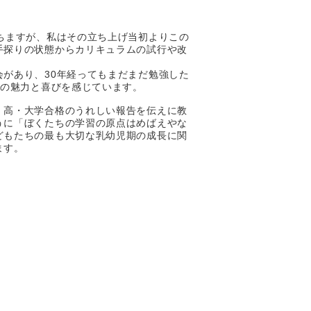
ちますが、私はその立ち上げ当初よりこの
手探りの状態からカリキュラムの試行や改
があり、30年経ってもまだまだ勉強した
への魅力と喜びを感じています。
・高・大学合格のうれしい報告を伝えに教
うに「ぼくたちの学習の原点はめばえやな
どもたちの最も大切な乳幼児期の成長に関
ます。