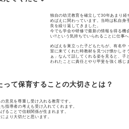
独自の幼児教育を確立して30年あまり経
めばえに関わっています。当時は私自身
良を繰り返してきました。
今でも学会や研修で最新の情報を得る機会
い!!という気持ちでいられることに仕事
めばえを巣立った子どもたちが、有名中
室に来てくれた時教材を見つけ懐かしそ
ぁ」なんて話してくれる姿を見ると、子
われたことに責任とやり甲斐を強く感じ
たって保育することの大切さとは？
もの意見を尊重し受け入れる教育です。
たち指導者の考えも受け入れてくれます。
あげることで信頼関係が生まれます。
なにより大切だと思います。