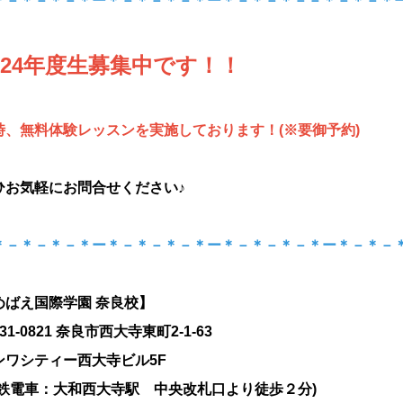
＊－＊－＊－＊ー＊－＊－＊－＊ー＊－＊－＊－
－＊－＊－
＊
024年度生募集中です！！
時、無料体験レッスンを
実施しております！
(※要御予約
)
ひお気軽にお問合せください♪
＊－＊－＊－＊ー＊－＊－＊－＊ー＊－＊－＊－＊ー＊－＊－
めばえ国際学園 奈良校】
31-0821 奈良市西大寺東町2-1-63
ンワシティー西大寺ビル5F
近鉄電車：大和西大寺駅 中央改札口より徒歩２分)