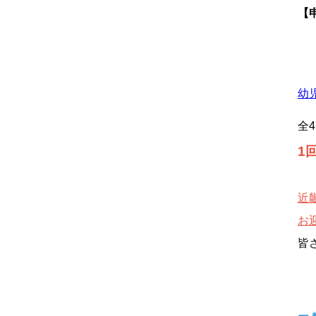
【
幼
全
1
近
お
皆