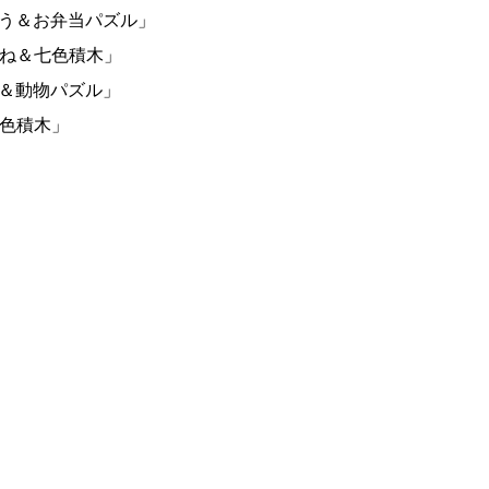
しょう＆お弁当パズル」
てね＆七色積木」
＆動物パズル」
色積木」