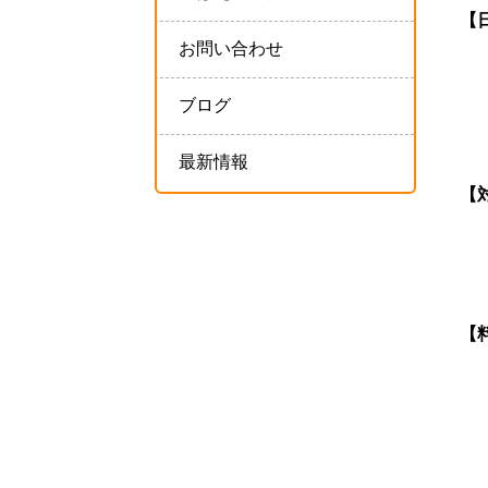
【
お問い合わせ
②
③
ブログ
④
最新情報
【
現
現
【
2
3
4