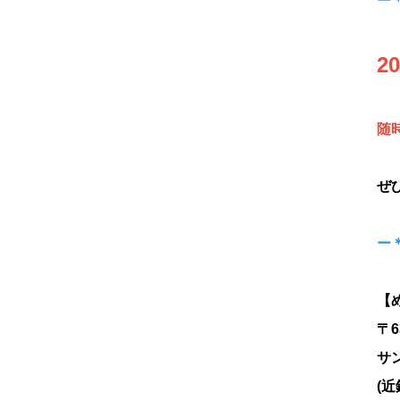
ー
2
随
ぜ
ー
【
〒6
サ
(