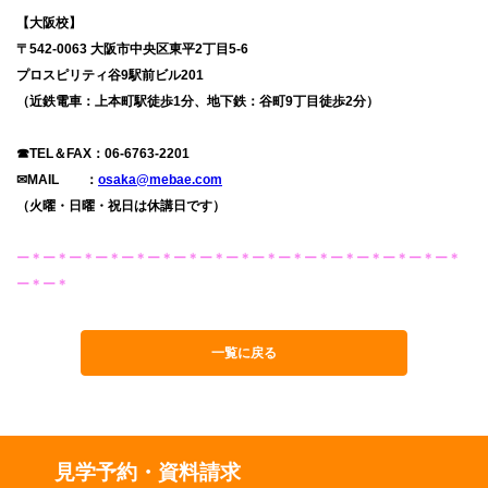
【大阪校】
〒542-0063 大阪市中央区東平2丁目5-6
プロスピリティ谷9駅前ビル201
（近鉄電車：上本町駅徒歩1分、地下鉄：谷町9丁目徒歩2分）
☎TEL＆FAX：06-6763-2201
✉MAIL ：
osaka@mebae.com
（火曜・日曜・祝日は休講日です）
ー＊ー＊ー＊ー＊ー＊ー＊ー＊ー＊ー＊ー＊ー＊ー＊ー＊ー＊ー＊ー＊ー＊
ー＊ー＊
一覧に戻る
見学予約・資料請求