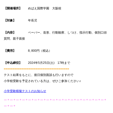
【開催場所】
めばえ国際学園 大阪校
【対象】
年長児
【内容】
ペーパー、造形、行動観察、しつけ、指示行動、個別口頭
質問、親子面接
【費用】
8, 800円（税込）
【申込締切】
2024年5月25日(土) 17時まで
=====================================
テスト結果をもとに、後日個別面談も行いますので
小学校受験を予定されている方は、ぜひご参加ください♪
小学受験模擬テストのお知らせ
ー＊ー＊ー＊ー＊ー＊ー＊ー＊ー＊ー＊ー＊ー＊ー＊ー＊ー＊ー＊ー＊ー＊
ー＊ー＊