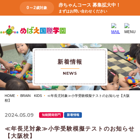
赤ちゃんコース 募集拡大中！
0～2
歳対象
まずはお問い合わせください
新着情報
NEWS
HOME
BRAIN KIDS
≪年長児対象≫小学受験模擬テストのお知らせ【大阪
校】
2024.05.09
知能開発部門
新着情報
≪年長児対象≫小学受験模擬テストのお知らせ
【大阪校】