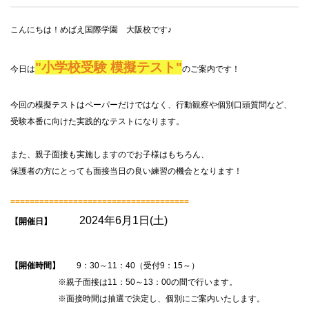
こんにちは！めばえ国際学園 大阪校です♪
"小学校受験 模擬テスト
"
今日は
のご案内です！
今回の模擬テストはペーパーだけではなく、行動観察や個別口頭質問など、
受験本番に向けた実践的なテストになります。
また、親子面接も実施しますのでお子様はもちろん、
保護者の方にとっても面接当日の良い練習の機会となります！
=====================================
2024年6月1日(土)
【開催日】
【開催時間】
9：
30
～
11
：
40
（受付
9
：
15
～）
※親子面接は
11
：
50
～
13
：
00
の間で行います。
※面接時間は抽選で決定し、個別にご案内いたします。