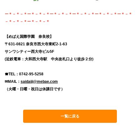
ー＊－＊－＊ー＊－＊－＊ー＊－＊－＊ー＊－＊－＊ー＊－＊－＊ー＊－＊
－＊－＊－＊ー＊－＊－＊
【めばえ国際学園 奈良校】
〒631-0821 奈良市西大寺東町2-1-63
サンワシティー西大寺ビル5F
(近鉄電車：大和西大寺駅 中央改札口より徒歩２分)
☎TEL：0742-95-5258
✉MAIL：
saidaiji@mebae.com
（火曜・日曜・祝日は休講日です）
一覧に戻る