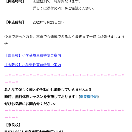
【開催時間】
志望校別で日時が異なります。
詳しくは添付のPDFをご確認ください。
【申込締切】
2023年8月23日(水)
今まで培った力を、本番でも発揮できるよう最後まで一緒に頑張りましょう
🌟
【奈良校】小学受験直前特訓ご案内
【大阪校】小学受験直前特訓ご案内
ー＊ー＊ー＊ー＊ー＊ー＊ー＊ー＊ー＊ー＊ー＊ー＊ー＊ー＊ー＊ー＊ー＊
ー＊ー＊
みんなで楽しく頭と心を動かし成長していきませんか
⁇
随時、無料体験レッスンを実施しております！
(
※
要御予約
)
ぜひお気軽にお問合せください
♪
ー＊ー＊ー＊ー＊ー＊ー＊ー＊ー＊ー＊ー＊ー＊ー＊ー＊ー＊ー＊ー＊ー＊
ー＊ー＊
【奈良校】
〒
631-0821
奈良市西大寺東町
2-1-63