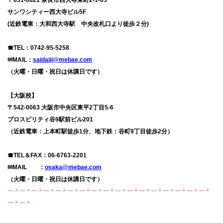
サンワシティー西大寺ビル
5F
(
近鉄電車：大和西大寺駅 中央改札口より徒歩２分
)
☎TEL
：
0742-95-5258
✉MAIL
：
saidaiji@mebae.com
（火曜・日曜・祝日は休講日です）
【大阪校】
〒
542-0063
大阪市中央区東平
2
丁目
5-6
プロスピリティ谷
9
駅前ビル
201
（近鉄電車：上本町駅徒歩
1
分、地下鉄：谷町
9
丁目徒歩
2
分）
☎TEL
＆
FAX
：
06-6763-2201
✉MAIL
：
osaka@mebae.com
（火曜・日曜・祝日は休講日です）
ー＊ー＊ー＊ー＊ー＊ー＊ー＊ー＊ー＊ー＊ー＊ー＊ー＊ー＊ー＊ー＊ー＊
ー＊ー＊