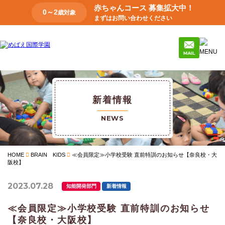
赤ちゃんコース 募集拡大中！
0～2
歳対象
まずはお問い合わせください
新着情報
NEWS
HOME
BRAIN KIDS
≪会員限定≫小学校受験 直前特訓のお知らせ【奈良校・大
阪校】
2023.07.28
知能開発部門
新着情報
≪会員限定≫小学校受験 直前特訓のお知らせ
【奈良校・大阪校】