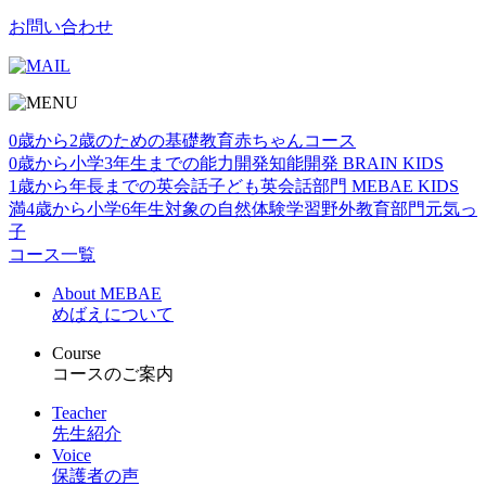
お問い合わせ
0歳から2歳のための基礎教育
赤ちゃんコース
0歳から小学3年生までの能力開発
知能開発 BRAIN KIDS
1歳から年⻑までの英会話
子ども英会話部門 MEBAE KIDS
満4歳から小学6年生対象の自然体験学習
野外教育部門元気っ
子
コース一覧
About MEBAE
めばえについて
Course
コースのご案内
Teacher
先生紹介
Voice
保護者の声