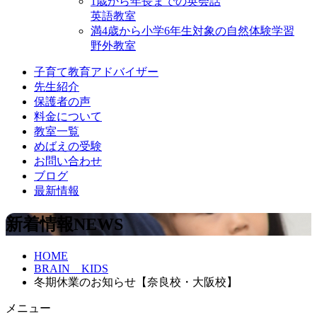
1歳から年⻑までの英会話
英語教室
満4歳から小学6年生対象の自然体験学習
野外教室
子育て教育アドバイザー
先生紹介
保護者の声
料金について
教室一覧
めばえの受験
お問い合わせ
ブログ
最新情報
新着情報
NEWS
HOME
BRAIN KIDS
冬期休業のお知らせ【奈良校・大阪校】
メニュー