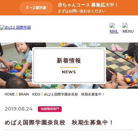
赤ちゃんコース 募集拡大中！
0～2
歳対象
まずはお問い合わせください
新着情報
NEWS
HOME
BRAIN KIDS
めばえ国際学園奈良校 秋期生募集中！
2019.08.24
知能開発部門
めばえ国際学園奈良校 秋期生募集中！