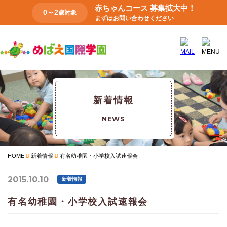
赤ちゃんコース 募集拡大中！
0～2
歳対象
まずはお問い合わせください
新着情報
NEWS
HOME
新着情報
有名幼稚園・小学校入試速報会
2015.10.10
新着情報
有名幼稚園・小学校入試速報会