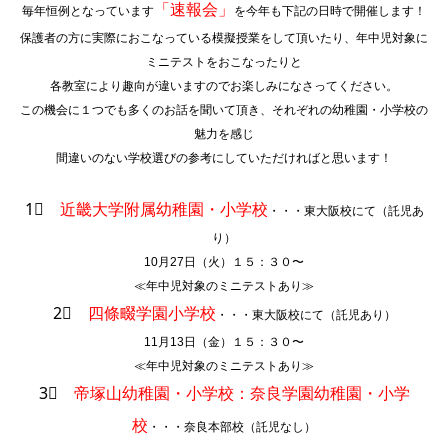
「速報会」
毎年恒例となっています
を今年も下記の日時で開催します！
保護者の方に実際におこなっている模擬授業をして頂いたり、年中児対象に
ミニテストをおこなったりと
各教室により趣向が違いますのでお楽しみになさってください。
この機会に１つでも多くのお話を聞いて頂き、それぞれの幼稚園・小学校の
魅力を感じ
間違いのない学校選びの参考にしていただければと思います！
1⃣
近畿大学附属幼稚園・小学校
・・・東大阪校にて（託児あ
り）
10月27日（火）１５：３０〜
≪年中児対象のミニテストあり≫
2⃣
四條畷学園小学校
・・・東大阪校にて（託児あり）
11月13日（金）１５：３０〜
≪年中児対象のミニテストあり≫
3⃣
帝塚山幼稚園・小学校：奈良学園幼稚園・小学
校
・・・奈良本部校（託児なし）