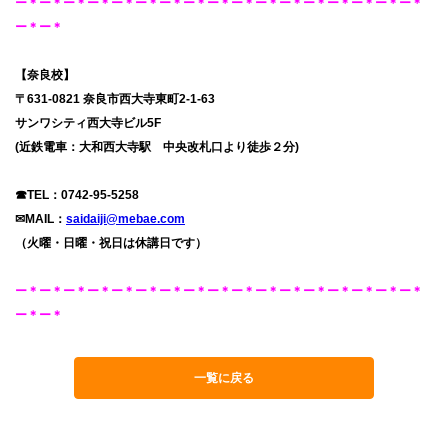
ー＊ー＊ー＊ー＊ー＊ー＊ー＊ー＊ー＊ー＊ー＊ー＊ー＊ー＊ー＊ー＊ー＊
ー＊ー＊
【奈良校】
〒631-0821 奈良市西大寺東町2-1-63
サンワシティ西大寺ビル5F
(近鉄電車：大和西大寺駅 中央改札口より徒歩２分)
☎TEL：
0742-95-5258
✉MAIL：
saidaiji@mebae.com
（火曜・日曜・祝日は休講日です）
ー＊ー＊ー＊ー＊ー＊ー＊ー＊ー＊ー＊ー＊ー＊ー＊ー＊ー＊ー＊ー＊ー＊
ー＊ー＊
一覧に戻る