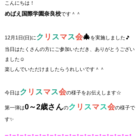
こんにちは！
めばえ国際学園奈良校
です＾＾
ク
リ
ス
マ
ス
会
🎄
12月1日(日)に
を実施しました🎵
当日はたくさんの方にご参加いただき、ありがとうござい
ました☺
楽しんでいただけましたらうれしいです＾＾
ク
リ
ス
マ
ス
会
今日は
の様子をお伝えします☆
0～2歳さん
ク
リ
ス
マ
ス
会
第一弾は
の
の様子で
す✨
ー＊ー＊ー＊ー＊ー＊ー＊ー＊ー＊ー＊ー＊ー＊ー＊ー＊ー＊ー＊ー＊ー＊