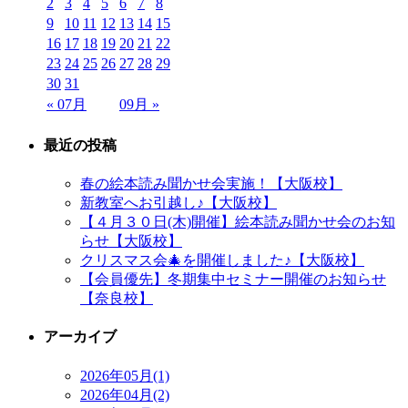
2
3
4
5
6
7
8
9
10
11
12
13
14
15
16
17
18
19
20
21
22
23
24
25
26
27
28
29
30
31
« 07月
09月 »
最近の投稿
春の絵本読み聞かせ会実施！【大阪校】
新教室へお引越し♪【大阪校】
【４月３０日(木)開催】絵本読み聞かせ会のお知
らせ【大阪校】
クリスマス会🎄を開催しました♪【大阪校】
【会員優先】冬期集中セミナー開催のお知らせ
【奈良校】
アーカイブ
2026年05月(1)
2026年04月(2)