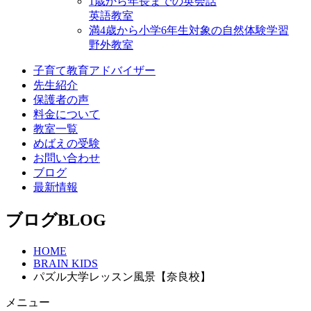
1歳から年⻑までの英会話
英語教室
満4歳から小学6年生対象の自然体験学習
野外教室
子育て教育アドバイザー
先生紹介
保護者の声
料金について
教室一覧
めばえの受験
お問い合わせ
ブログ
最新情報
ブログ
BLOG
HOME
BRAIN KIDS
パズル大学レッスン風景【奈良校】
メニュー