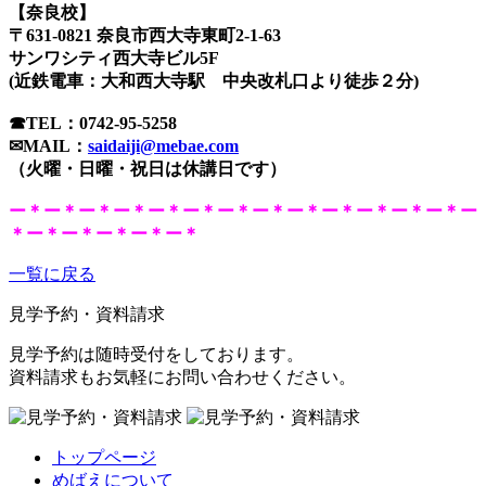
【奈良校】
〒631-0821 奈良市西大寺東町2-1-63
サンワシティ西大寺ビル5F
(近鉄電車：大和西大寺駅 中央改札口より徒歩２分)
☎TEL：
0742-95-5258
✉MAIL：
saidaiji@mebae.com
（火曜・日曜・祝日は休講日です）
ー＊ー＊ー＊ー＊ー＊ー＊ー＊ー＊ー＊ー＊ー＊ー＊ー＊ー
＊ー＊ー＊ー＊ー＊ー＊
一覧に戻る
見学予約・資料請求
見学予約は随時受付をしております。
資料請求もお気軽にお問い合わせください。
トップページ
めばえについて