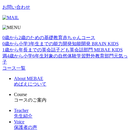
お問い合わせ
0歳から2歳のための基礎教育
赤ちゃんコース
0歳から小学3年生までの能力開発
知能開発 BRAIN KIDS
1歳から年⻑までの英会話
子ども英会話部門 MEBAE KIDS
満4歳から小学6年生対象の自然体験学習
野外教育部門元気っ
子
コース一覧
About MEBAE
めばえについて
Course
コースのご案内
Teacher
先生紹介
Voice
保護者の声