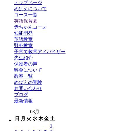
トップページ
めばえについて
コース一覧
英語保育園
赤ちゃんコース
知能開発
英語教室
野外教室
子育て教育アドバイザー
先生紹介
保護者の声
料金について
教室一覧
めばえの受験
お問い合わせ
ブログ
最新情報
08月
日
月
火
水
木
金
土
1