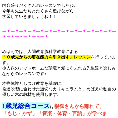
内容盛りだくさんのレッスンでしたね。
今年も先生たちとたくさん遊びながら
学習していきましょうね！！
ー＊ー＊ー＊ー＊ー＊ー＊ー＊ー＊ー＊ー＊ー＊ー＊ー＊ー
＊ー＊ー＊ー＊ー＊ー＊
めばえでは、人間教育脳科学教育による
「０歳児からの潜在能力を引き出す」
レッスン
を行っていま
す。
少人数のアットホームな環境と愛にあふれる先生達と楽しみ
ながらのレッスンです♪
本物体験としつけ教育を基礎に、
発達段階に合わせた適切なカリキュラムと、めばえの独自の
優しい木の教材を使用します。
1歳児総合コース
親御さんから離れて、
は
「もじ・かず」「音楽・体育・言語」が学べま