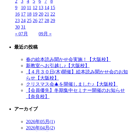
2
3
4
5
6
7
8
9
10
11
12
13
14
15
16
17
18
19
20
21
22
23
24
25
26
27
28
29
30
31
« 07月
09月 »
最近の投稿
春の絵本読み聞かせ会実施！【大阪校】
新教室へお引越し♪【大阪校】
【４月３０日(木)開催】絵本読み聞かせ会のお知
らせ【大阪校】
クリスマス会🎄を開催しました♪【大阪校】
【会員優先】冬期集中セミナー開催のお知らせ
【奈良校】
アーカイブ
2026年05月(1)
2026年04月(2)