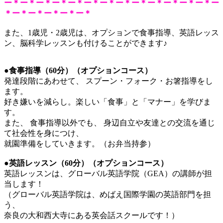
ー＊ー＊ー＊ー＊ー＊ー＊ー＊ー＊ー＊ー＊ー＊ー＊ー＊ー
＊ー＊ー＊ー＊ー＊ー＊
また、1歳児・2歳児は、オプションで食事指導、英語レッス
ン、脳科学レッスンも付けることができます♪
●食事指導（60分）（オプションコース）
発達段階にあわせて、 スプーン・フォーク・お箸指導をし
ます。
好き嫌いを減らし。楽しい「食事」と「マナー」を学びま
す。
また、 食事指導以外でも、 身辺自立や友達との交流を通じ
て社会性を身につけ、
就園準備をしていきます。（お弁当持参）
●英語レッスン（60分）（オプションコース）
英語レッスンは、グローバル英語学院（GEA）の講師が担
当します！
（グローバル英語学院は、めばえ国際学園の英語部門を担
う、
奈良の大和西大寺にある英会話スクールです！）