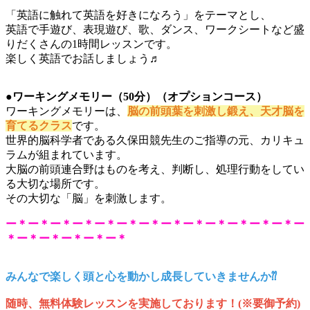
「英語に触れて英語を好きになろう」をテーマとし、
英語で手遊び、表現遊び、歌、ダンス、ワークシートなど盛
りだくさんの1時間レッスンです。
楽しく英語でお話しましょう♬
●ワーキングメモリー（50分）（オプションコース）
ワーキングメモリーは、
脳の前頭葉を刺激し鍛え、
天才脳を
育てるクラス
です。
世界的脳科学者である久保田競先生のご指導の元、カリキュ
ラムが組まれています。
大脳の前頭連合野はものを考え、判断し、処理行動をしてい
る大切な場所です。
その大切な「脳」を刺激します。
ー＊ー＊ー＊ー＊ー＊ー＊ー＊ー＊ー＊ー＊ー＊ー＊ー＊ー
＊ー＊ー＊ー＊ー＊ー＊
みんなで楽しく頭と心を動かし成長していきませんか⁇
随時、無料体験レッスンを
実施しております！
(※要御予約
)