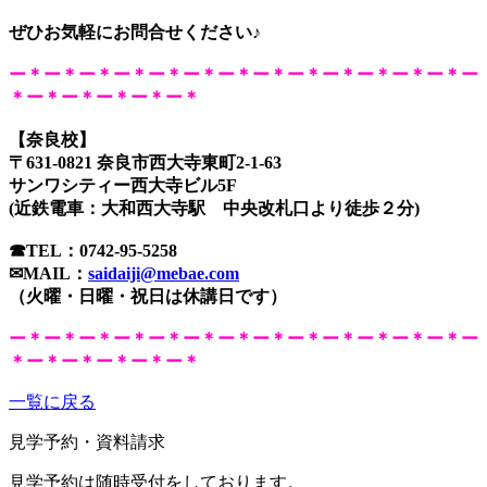
ぜひお気軽にお問合せください♪
ー＊ー＊ー＊ー＊ー＊ー＊ー＊ー＊ー＊ー＊ー＊ー＊ー＊ー
＊ー＊ー＊ー＊ー＊ー＊
【奈良校】
〒631-0821 奈良市西大寺東町2-1-63
サンワシティー西大寺ビル5F
(近鉄電車：大和西大寺駅 中央改札口より徒歩２分)
☎TEL：
0742-95-5258
✉MAIL：
saidaiji@mebae.com
（火曜・日曜・祝日は休講日です）
ー＊ー＊ー＊ー＊ー＊ー＊ー＊ー＊ー＊ー＊ー＊ー＊ー＊ー
＊ー＊ー＊ー＊ー＊ー＊
一覧に戻る
見学予約・資料請求
見学予約は随時受付をしております。