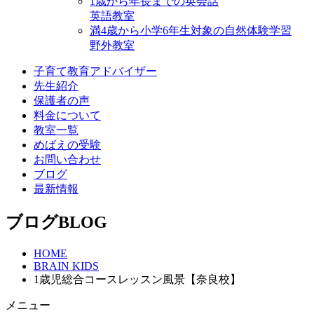
1歳から年⻑までの英会話
英語教室
満4歳から小学6年生対象の自然体験学習
野外教室
子育て教育アドバイザー
先生紹介
保護者の声
料金について
教室一覧
めばえの受験
お問い合わせ
ブログ
最新情報
ブログ
BLOG
HOME
BRAIN KIDS
1歳児総合コースレッスン風景【奈良校】
メニュー