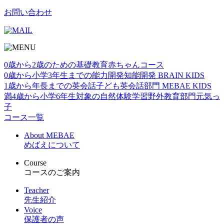
お問い合わせ
0歳から2歳のための基礎教育
赤ちゃんコース
0歳から小学3年生までの能力開発
知能開発 BRAIN KIDS
1歳から年⻑までの英会話
子ども英会話部門 MEBAE KIDS
満4歳から小学6年生対象の自然体験学習
野外教育部門元気っ
子
コース一覧
About MEBAE
めばえについて
Course
コースのご案内
Teacher
先生紹介
Voice
保護者の声