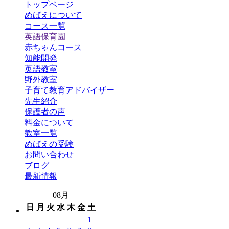
トップページ
めばえについて
コース一覧
英語保育園
赤ちゃんコース
知能開発
英語教室
野外教室
子育て教育アドバイザー
先生紹介
保護者の声
料金について
教室一覧
めばえの受験
お問い合わせ
ブログ
最新情報
08月
日
月
火
水
木
金
土
1