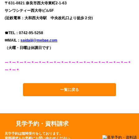
〒631-0821 奈良市西大寺東町2-1-63
サンワシティー西大寺ビル5F
(近鉄電車：大和西大寺駅 中央改札口より徒歩２分)
☎TEL：
0742-95-5258
✉MAIL：
saidaiji@mebae.com
（火曜・日曜は休講日です）
ー＊ー＊ー＊ー＊ー＊ー＊ー＊ー＊ー＊ー＊ー＊ー＊ー＊ー＊ー＊ー＊ー＊
ー＊ー＊
一覧に戻る
見学予約・資料請求
見学予約は随時受付をしております。
資料請求もお気軽にお問い合わせください。