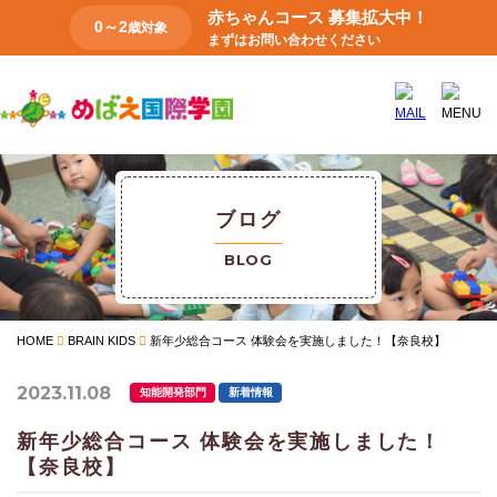
赤ちゃんコース 募集拡大中！
0～2
歳対象
まずはお問い合わせください
ブログ
BLOG
HOME
BRAIN KIDS
新年少総合コース 体験会を実施しました！【奈良校】
2023.11.08
知能開発部門
新着情報
新年少総合コース 体験会を実施しました！
【奈良校】