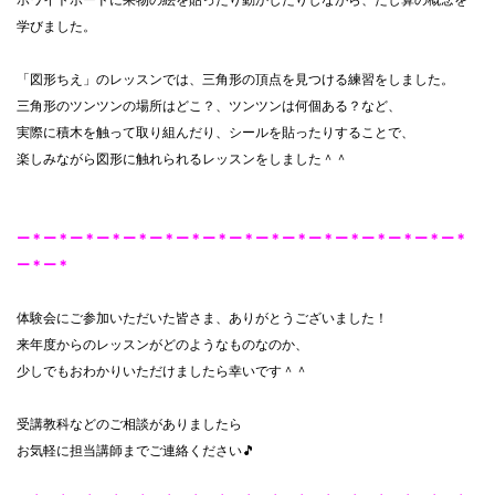
ホワイトボードに果物の絵を貼ったり動かしたりしながら、たし算の概念を
学びました。
「図形ちえ」のレッスンでは、三角形の頂点を見つける練習をしました。
三角形のツンツンの場所はどこ？、ツンツンは何個ある？など、
実際に積木を触って取り組んだり、シールを貼ったりすることで、
楽しみながら図形に触れられるレッスンをしました＾＾
ー＊ー＊ー＊ー＊ー＊ー＊ー＊ー＊ー＊ー＊ー＊ー＊ー＊ー＊ー＊ー＊ー＊
ー＊ー＊
体験会にご参加いただいた皆さま、ありがとうございました！
来年度からのレッスンがどのようなものなのか、
少しでもおわかりいただけましたら幸いです＾＾
受講教科などのご相談がありましたら
お気軽に担当講師までご連絡ください🎵