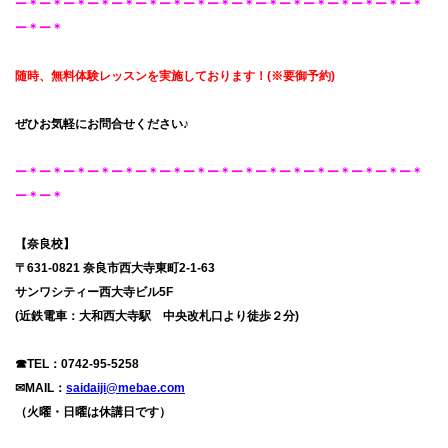
ー＊ー＊ー＊ー＊ー＊ー＊ー＊ー＊ー＊ー＊ー＊ー＊ー＊ー＊ー＊ー＊ー＊
ー＊ー＊
随時、無料体験レッスンを
実施しております！
(※要御予約
)
ぜひお気軽にお問合せください♪
ー＊ー＊ー＊ー＊ー＊ー＊ー＊ー＊ー＊ー＊ー＊ー＊ー＊ー＊ー＊ー＊ー＊
ー＊ー＊
【奈良校】
〒631-0821 奈良市西大寺東町2-1-63
サンワシティー西大寺ビル5F
(近鉄電車：大和西大寺駅 中央改札口より徒歩２分)
☎TEL：
0742-95-5258
✉MAIL：
saidaiji@mebae.com
（火曜・日曜は休講日です）