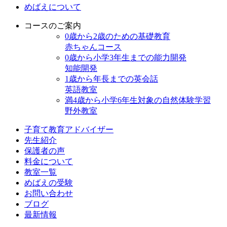
めばえについて
コースのご案内
0歳から2歳のための基礎教育
赤ちゃんコース
0歳から小学3年生までの能力開発
知能開発
1歳から年⻑までの英会話
英語教室
満4歳から小学6年生対象の自然体験学習
野外教室
子育て教育アドバイザー
先生紹介
保護者の声
料金について
教室一覧
めばえの受験
お問い合わせ
ブログ
最新情報