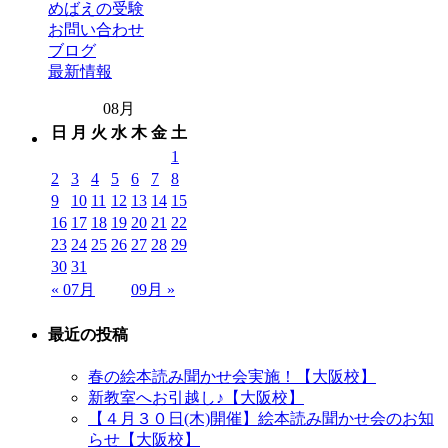
めばえの受験
お問い合わせ
ブログ
最新情報
08月
日
月
火
水
木
金
土
1
2
3
4
5
6
7
8
9
10
11
12
13
14
15
16
17
18
19
20
21
22
23
24
25
26
27
28
29
30
31
« 07月
09月 »
最近の投稿
春の絵本読み聞かせ会実施！【大阪校】
新教室へお引越し♪【大阪校】
【４月３０日(木)開催】絵本読み聞かせ会のお知
らせ【大阪校】