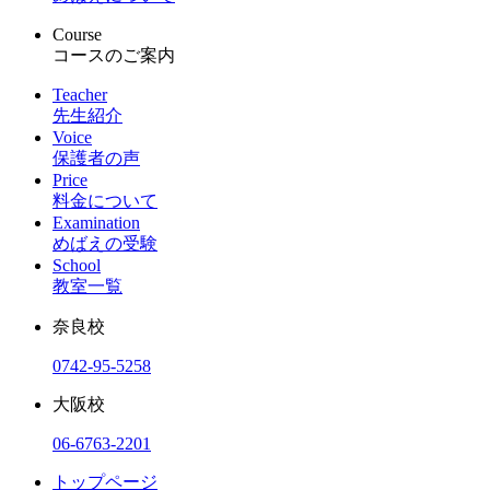
Course
コースのご案内
Teacher
先生紹介
Voice
保護者の声
Price
料金について
Examination
めばえの受験
School
教室一覧
奈良校
0742-95-5258
大阪校
06-6763-2201
トップページ