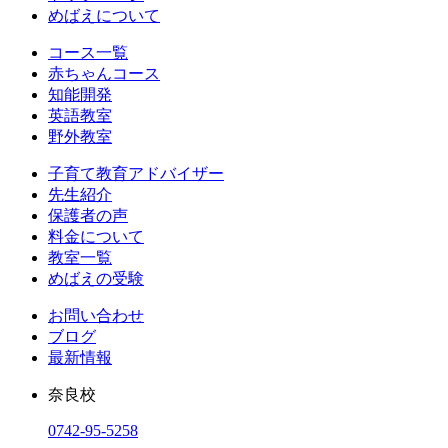
めばえについて
コース一覧
赤ちゃんコース
知能開発
英語教室
野外教室
子育て教育アドバイザー
先生紹介
保護者の声
料金について
教室一覧
めばえの受験
お問い合わせ
ブログ
最新情報
奈良校
0742-95-5258