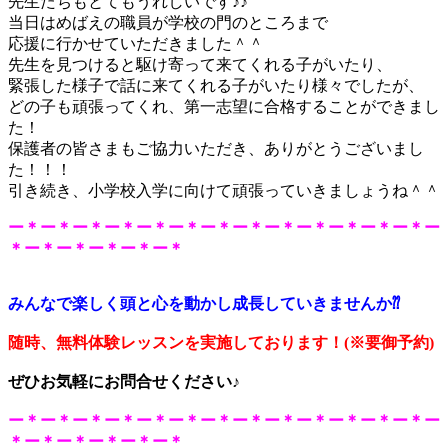
先生たちもとてもうれしいです♪♪
当日はめばえの職員が学校の門のところまで
応援に行かせていただきました＾＾
先生を見つけると駆け寄って来てくれる子がいたり、
緊張した様子で話に来てくれる子がいたり様々でしたが、
どの子も頑張ってくれ、第一志望に合格することができまし
た！
保護者の皆さまもご協力いただき、ありがとうございまし
た！！！
引き続き、小学校入学に向けて頑張っていきましょうね＾＾
ー＊ー＊ー＊ー＊ー＊ー＊ー＊ー＊ー＊ー＊ー＊ー＊ー＊ー
＊ー＊ー＊ー＊ー＊ー＊
みんなで楽しく頭と心を動かし成長していきませんか⁇
随時、無料体験レッスンを
実施しております！
(※要御予約
)
ぜひお気軽にお問合せください♪
ー＊ー＊ー＊ー＊ー＊ー＊ー＊ー＊ー＊ー＊ー＊ー＊ー＊ー
＊ー＊ー＊ー＊ー＊ー＊