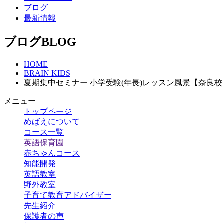
ブログ
最新情報
ブログ
BLOG
HOME
BRAIN KIDS
夏期集中セミナー 小学受験(年長)レッスン風景【奈良校
メニュー
トップページ
めばえについて
コース一覧
英語保育園
赤ちゃんコース
知能開発
英語教室
野外教室
子育て教育アドバイザー
先生紹介
保護者の声