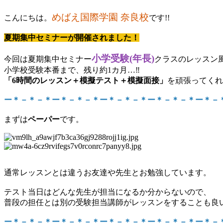
めばえ国際学園 奈良校
こんにちは。
です!!
夏期集中セミナーが開催されました！
小学受験(年長)
今回は夏期集中セミナー
クラスのレッスン
小学校受験本番まで、残り約1カ月…‼
「6時間のレッスン＋模擬テスト＋模擬面接」
を頑張ってくれ
ー＊－＊－＊ー＊－＊－＊ー＊－＊－＊ー＊－＊－＊ー＊－
まずは
ペーパー
です。
通常レッスンとは違うお友達や先生とお勉強しています。
テスト当日はどんな先生が担当になるか分からないので、
普段の担任とは別の受験担当講師がレッスンをすることも良
ー＊－＊－＊ー＊－＊－＊ー＊－＊－＊ー＊－＊－＊ー＊－