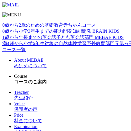
0歳から2歳のための基礎教育
赤ちゃんコース
0歳から小学3年生までの能力開発
知能開発 BRAIN KIDS
1歳から年⻑までの英会話
子ども英会話部門 MEBAE KIDS
満4歳から小学6年生対象の自然体験学習
野外教育部門元気っ
コース一覧
About MEBAE
めばえについて
Course
コースのご案内
Teacher
先生紹介
Voice
保護者の声
Price
料金について
Examination