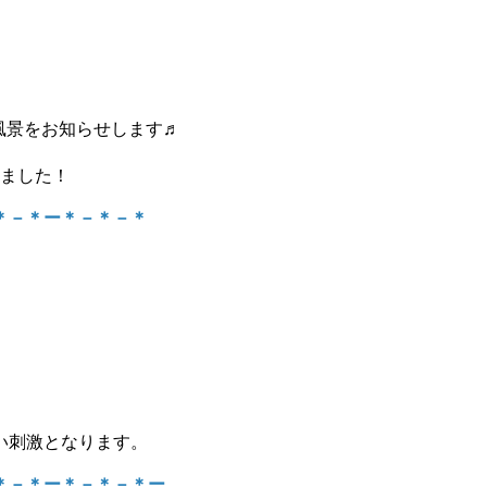
風景をお知らせします♬
ました！
＊－＊ー＊－＊－＊
い刺激となります。
＊－＊ー＊－＊－＊ー