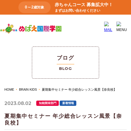
赤ちゃんコース 募集拡大中！
0～2
歳対象
まずはお問い合わせください
ブログ
BLOG
HOME
BRAIN KIDS
夏期集中セミナー 年少総合レッスン風景【奈良校】
2023.08.02
知能開発部門
新着情報
夏期集中セミナー 年少総合レッスン風景【奈
良校】