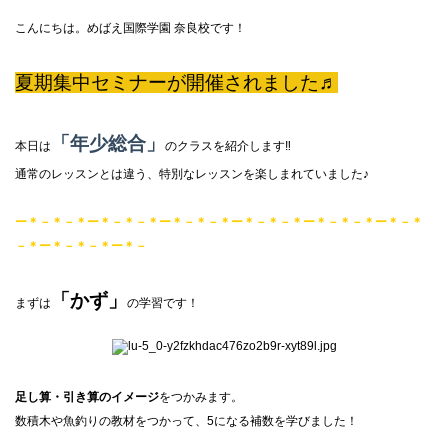
こんにちは。めばえ国際学園 奈良校です！
夏期集中セミナーが開催されました♬
「年少総合」
本日は
のクラスを紹介します‼
通常のレッスンとは違う、特別なレッスンを楽しまれていました♪
ー＊－＊－＊ー＊－＊－＊ー＊－＊－＊ー＊－＊－＊ー＊－＊－＊ー＊－＊
－＊ー＊－＊－＊ー＊－
「かず」
まずは
の学習です！
足し算・引き算のイメージ
をつかみます。
数積木や魚釣りの教材をつかって、5になる補数を学びました！