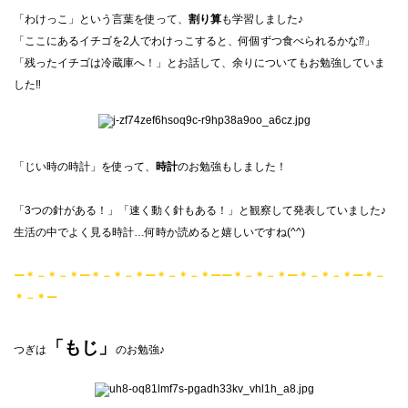
「わけっこ」という言葉を使って、
割り算
も学習しました♪
「ここにあるイチゴを2人でわけっこすると、何個ずつ食べられるかな⁇」
「残ったイチゴは冷蔵庫へ！」とお話して、余りについてもお勉強していま
した‼
「じい時の時計」を使って、
時計
のお勉強もしました！
「3つの針がある！」「速く動く針もある！」と観察して発表していました♪
生活の中でよく見る時計…何時か読めると嬉しいですね(^^)
ー＊－＊－＊ー＊－＊－＊ー＊－＊－＊ーー＊－＊－＊ー＊－＊－＊ー＊－
＊－＊ー
「もじ」
つぎは
のお勉強♪