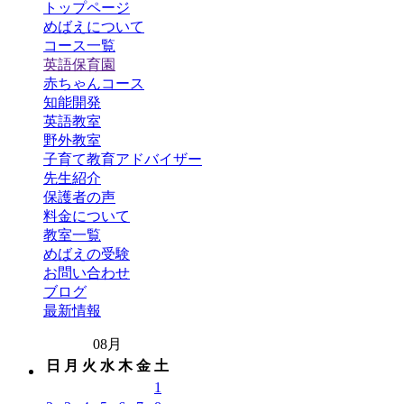
トップページ
めばえについて
コース一覧
英語保育園
赤ちゃんコース
知能開発
英語教室
野外教室
子育て教育アドバイザー
先生紹介
保護者の声
料金について
教室一覧
めばえの受験
お問い合わせ
ブログ
最新情報
08月
日
月
火
水
木
金
土
1