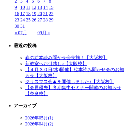
2
3
4
5
6
7
8
9
10
11
12
13
14
15
16
17
18
19
20
21
22
23
24
25
26
27
28
29
30
31
« 07月
09月 »
最近の投稿
春の絵本読み聞かせ会実施！【大阪校】
新教室へお引越し♪【大阪校】
【４月３０日(木)開催】絵本読み聞かせ会のお知
らせ【大阪校】
クリスマス会🎄を開催しました♪【大阪校】
【会員優先】冬期集中セミナー開催のお知らせ
【奈良校】
アーカイブ
2026年05月(1)
2026年04月(2)