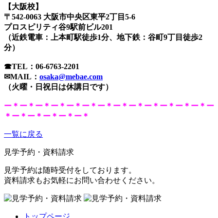
【大阪校】
〒542-0063 大阪市中央区東平2丁目5-6
プロスピリティ谷9駅前ビル201
（近鉄電車：上本町駅徒歩1分、地下鉄：谷町9丁目徒歩2
分）
☎TEL：06-6763-2201
✉MAIL：
osaka@mebae.com
（火曜・日祝日は休講日です）
ー＊ー＊ー＊ー＊ー＊ー＊ー＊ー＊ー＊ー＊ー＊ー＊ー＊ー
＊ー＊ー＊ー＊ー＊
ー＊
一覧に戻る
見学予約・資料請求
見学予約は随時受付をしております。
資料請求もお気軽にお問い合わせください。
トップページ