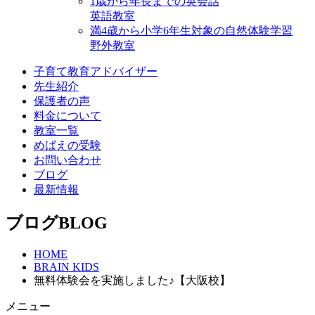
1歳から年⻑までの英会話
英語教室
満4歳から小学6年生対象の自然体験学習
野外教室
子育て教育アドバイザー
先生紹介
保護者の声
料金について
教室一覧
めばえの受験
お問い合わせ
ブログ
最新情報
ブログ
BLOG
HOME
BRAIN KIDS
無料体験会を実施しました♪【大阪校】
メニュー