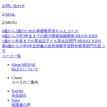
お問い合わせ
0歳から2歳のための基礎教育
赤ちゃんコース
0歳から小学3年生までの能力開発
知能開発 BRAIN KIDS
1歳から年⻑までの英会話
子ども英会話部門 MEBAE KIDS
満4歳から小学6年生対象の自然体験学習
野外教育部門元気っ
子
コース一覧
About MEBAE
めばえについて
Course
コースのご案内
Teacher
先生紹介
Voice
保護者の声