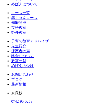
めばえについて
コース一覧
赤ちゃんコース
知能開発
英語教室
野外教室
子育て教育アドバイザー
先生紹介
保護者の声
料金について
教室一覧
めばえの受験
お問い合わせ
ブログ
最新情報
奈良校
0742-95-5258