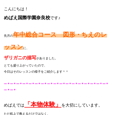
こんにちは！
めばえ国際学園奈良校
です♪
年中総合コース 図形・ちえのレ
先月の
ッスン
に、
ザリガニの描写
がありました。
とても盛り上がっていたので、
今日はそのレッスンの様子をご紹介します＾＾
ー＊ー＊ー＊ー＊ー＊ー＊ー＊ー＊ー＊ー＊ー＊ー＊ー＊ー＊ー＊ー＊ー＊
ー＊ー＊
「本物体験」
めばえでは
を大切にしています。
ただ机上で教えるだけではなく、