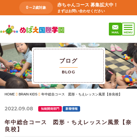
赤ちゃんコース 募集拡大中！
0～2
歳対象
まずはお問い合わせください
ブログ
BLOG
HOME
BRAIN KIDS
年中総合コース 図形・ちえレッスン風景【奈良校】
2022.09.08
知能開発部門
新着情報
年中総合コース 図形・ちえレッスン風景【奈
良校】