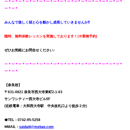
ー＊ー＊ー＊ー＊ー＊ー＊ー＊ー＊ー＊ー＊ー＊ー＊ー＊ー＊ー＊ー＊ー＊
ー＊ー＊
みんなで楽しく頭と心を動かし成長していきませんか⁇
随時、無料体験レッスンを
実施しております！
(※要御予約
)
ぜひお気軽にお問合せください♪
ー＊ー＊ー＊ー＊ー＊ー＊ー＊ー＊ー＊ー＊ー＊ー＊ー＊ー＊ー＊ー＊ー＊
ー＊ー＊
【奈良校】
〒631-0821 奈良市西大寺東町2-1-63
サンワシティー西大寺ビル5F
(近鉄電車：大和西大寺駅 中央改札口より徒歩２分)
☎TEL：
0742-95-5258
✉MAIL：
saidaiji@mebae.com