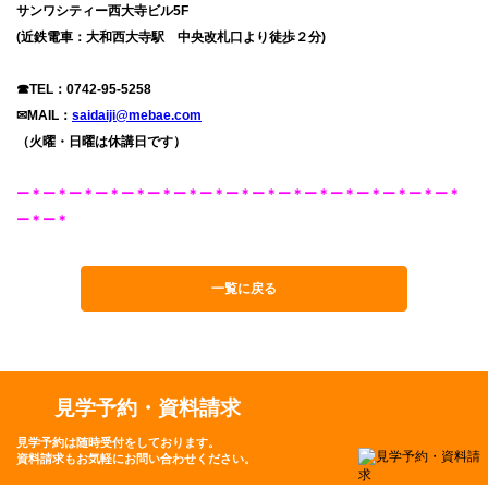
サンワシティー西大寺ビル5F
(近鉄電車：大和西大寺駅 中央改札口より徒歩２分)
☎TEL：0742-95-5258
✉MAIL：
saidaiji@mebae.com
（火曜・日曜は休講日です）
ー＊ー＊ー＊ー＊ー＊ー＊ー＊ー＊ー＊ー＊ー＊ー＊ー＊ー＊ー＊ー＊ー＊
ー＊ー＊
一覧に戻る
見学予約・資料請求
見学予約は随時受付をしております。
資料請求もお気軽にお問い合わせください。