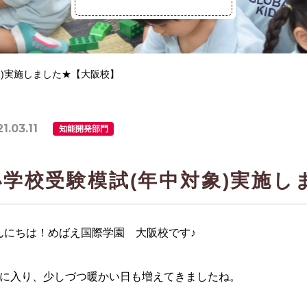
象)実施しました★【大阪校】
1.03.11
知能開発部門
小学校受験模試(年中対象)実施し
んにちは！めばえ国際学園 大阪校です♪
月に入り、少しづつ暖かい日も増えてきましたね。