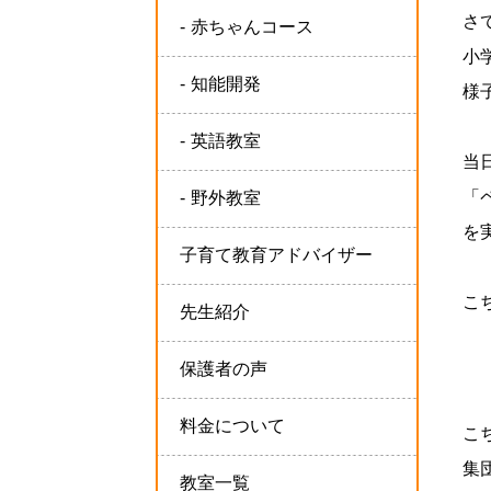
さ
赤ちゃんコース
小
知能開発
様
英語教室
当
「
野外教室
を
子育て教育アドバイザー
こ
先生紹介
保護者の声
料金について
こ
集
教室一覧