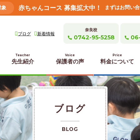
赤ちゃんコース 募集拡大中！
まずはお問い合
対象
奈良校
ブログ
新着情報
0742-95-5258
06
Teacher
Voice
Price
先生紹介
保護者の声
料金について
ブログ
BLOG