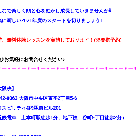
んなで楽しく頭と心を動かし成長していきませんか⁇
緒に新しい2021年度のスタートを切りましょう♪
時、無料体験レッスンを
実施しております！
(※要
御予約
)
ぜひお気軽にお問合せください♪
＊ー＊ー＊ー＊ー＊ー＊ー＊ー＊ー＊ー＊ー＊ー＊ー＊ー＊ー
大阪校】
42-0063 大阪市中央区東平2丁目5-6
ロスピリティ谷9駅前ビル201
近鉄電車：上本町駅徒歩1分、地下鉄：谷町9丁目徒歩2分）