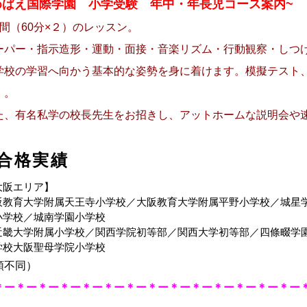
めばえ国際学園 小学受験
年中・年長児コース案内~
時間（60分×２）のレッスン。
ーパー・指示造形・運動・面接・音楽リズム・行動観察・しつ
学校の学習へ向かう基本的な姿勢を身に着けます。
模擬テスト
）。
た、有名私学の校長先生をお招きし、アットホームな説明会や
合格実績
大阪エリア】
阪教育大学附属天王寺小学校／大阪教育大学附属平野小学校
／城星
小学校
／城南学園小学校
近畿大学附属小学校／
関西学院初等部／関西大学初等部／四條畷学
学校
大阪聖母学院小学校
順不同）
＊ー＊ー＊ー＊ー＊ー＊ー＊ー＊ー＊ー＊ー＊ー＊ー＊ー＊ー