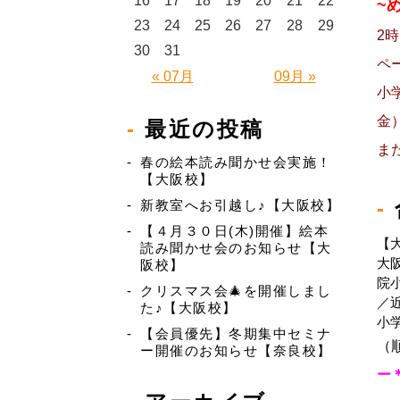
16
17
18
19
20
21
22
~
23
24
25
26
27
28
29
2
30
31
ペ
« 07月
09月 »
小
金
最近の投稿
ま
春の絵本読み聞かせ会実施！
【大阪校】
新教室へお引越し♪【大阪校】
【４月３０日(木)開催】絵本
【
読み聞かせ会のお知らせ【大
大
阪校】
院
クリスマス会🎄を開催しまし
／
た♪【大阪校】
小
【会員優先】冬期集中セミナ
（
ー開催のお知らせ【奈良校】
ー