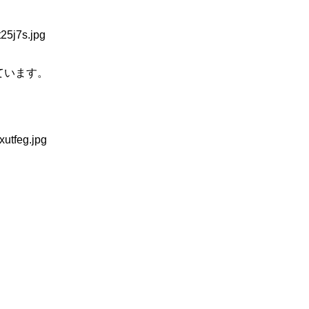
ています。
！