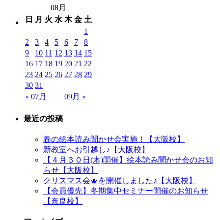
08月
日
月
火
水
木
金
土
1
2
3
4
5
6
7
8
9
10
11
12
13
14
15
16
17
18
19
20
21
22
23
24
25
26
27
28
29
30
31
« 07月
09月 »
最近の投稿
春の絵本読み聞かせ会実施！【大阪校】
新教室へお引越し♪【大阪校】
【４月３０日(木)開催】絵本読み聞かせ会のお知
らせ【大阪校】
クリスマス会🎄を開催しました♪【大阪校】
【会員優先】冬期集中セミナー開催のお知らせ
【奈良校】