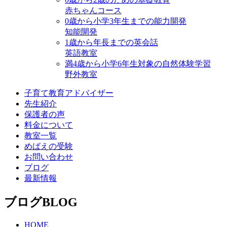
赤ちゃんコース
0歳から小学3年生までの能力開発
知能開発
1歳から年⻑までの英会話
英語教室
満4歳から小学6年生対象の自然体験学習
野外教室
子育て教育アドバイザー
先生紹介
保護者の声
料金について
教室一覧
めばえの受験
お問い合わせ
ブログ
最新情報
ブログ
BLOG
HOME