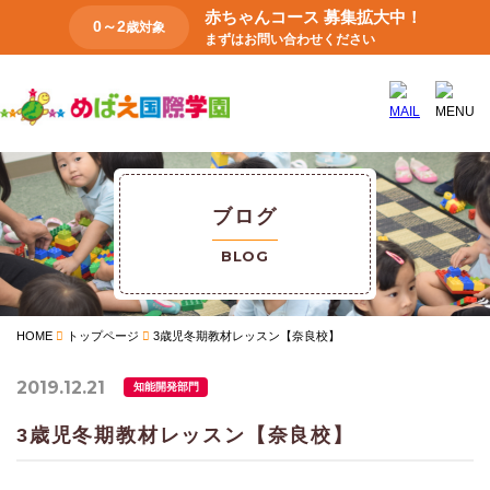
赤ちゃんコース 募集拡大中！
0～2
歳対象
まずはお問い合わせください
ブログ
BLOG
HOME
トップページ
3歳児冬期教材レッスン【奈良校】
2019.12.21
知能開発部門
3歳児冬期教材レッスン【奈良校】