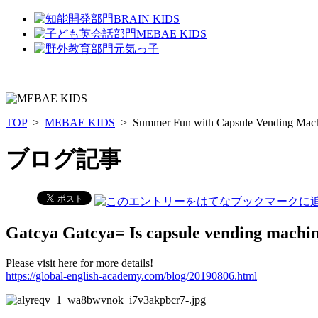
TOP
>
MEBAE KIDS
> Summer Fun with Capsule Vending Mach
ブログ記事
Gatcya Gatcya= Is capsule vending machin
Please visit here for more details!
https://global-english-academy.com/blog/20190806.html