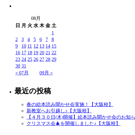
08月
日
月
火
水
木
金
土
1
2
3
4
5
6
7
8
9
10
11
12
13
14
15
16
17
18
19
20
21
22
23
24
25
26
27
28
29
30
31
« 07月
09月 »
最近の投稿
春の絵本読み聞かせ会実施！【大阪校】
新教室へお引越し♪【大阪校】
【４月３０日(木)開催】絵本読み聞かせ会のお知
クリスマス会🎄を開催しました♪【大阪校】