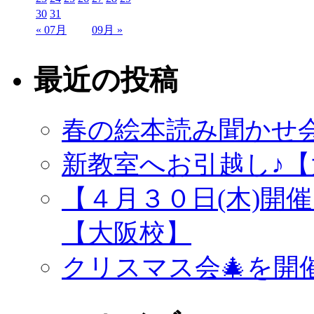
30
31
« 07月
09月 »
最近の投稿
春の絵本読み聞かせ
新教室へお引越し♪【
【４月３０日(木)開
【大阪校】
クリスマス会🎄を開